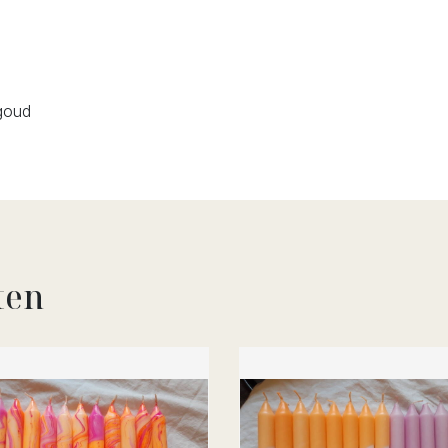
/goud
ten