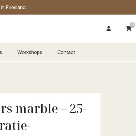
n Friesland.
0
s
Workshops
Contact
rs marble – 25-
ratie-