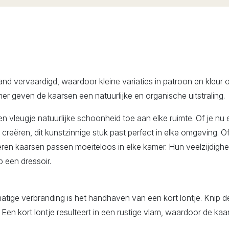
hand vervaardigd, waardoor kleine variaties in patroon en kleur
er geven de kaarsen een natuurlijke en organische uitstraling.
leugje natuurlijke schoonheid toe aan elke ruimte. Of je nu e
reëren, dit kunstzinnige stuk past perfect in elke omgeving. Of j
eren kaarsen passen moeiteloos in elke kamer. Hun veelzijdighe
p een dressoir.
atige verbranding is het handhaven van een kort lontje. Knip de
Een kort lontje resulteert in een rustige vlam, waardoor de kaars