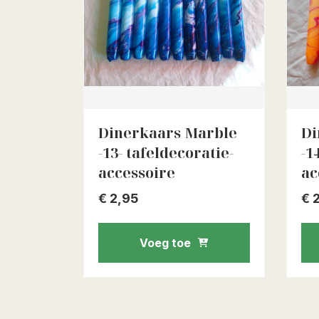
Dinerkaars Marble
Di
-13- tafeldecoratie-
-1
accessoire
ac
€
2,95
€
2
Voeg toe