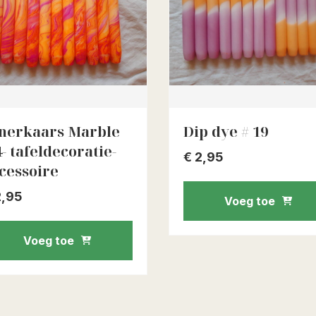
nerkaars Marble
Dip dye # 19
4- tafeldecoratie-
€
2,95
cessoire
,95
Voeg toe
Voeg toe