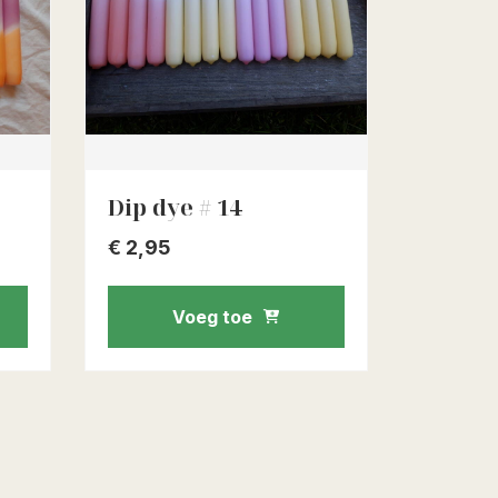
Dip dye # 14
€
2,95
Voeg toe