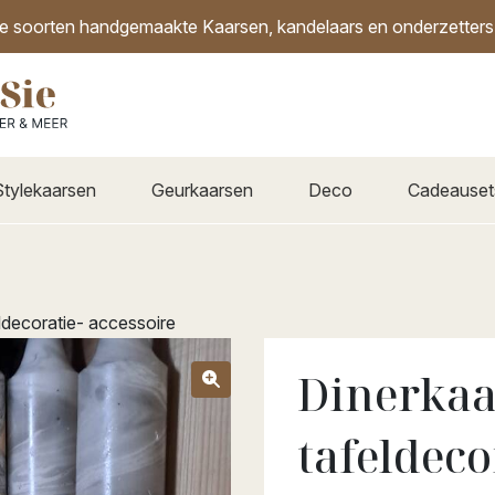
de soorten handgemaakte Kaarsen, kandelaars en onderzetters i
Stylekaarsen
Geurkaarsen
Deco
Cadeauset
ldecoratie- accessoire
Dinerkaa
tafeldeco