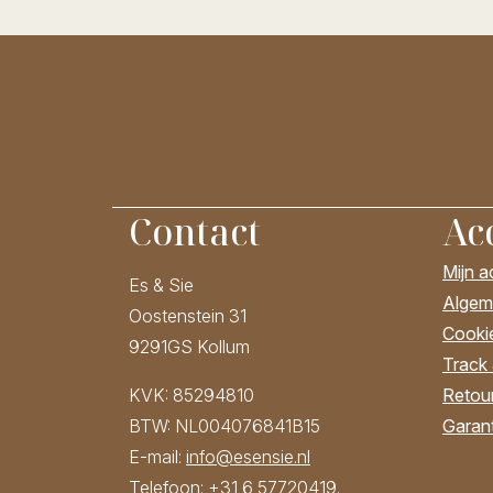
Contact
Ac
Mijn 
Es & Sie
Algem
Oostenstein 31
Cooki
9291GS Kollum
Track
Retour
KVK: 85294810
Garant
BTW: NL004076841B15
E-mail:
info@esensie.nl
Telefoon:
+31 6 57720419
.