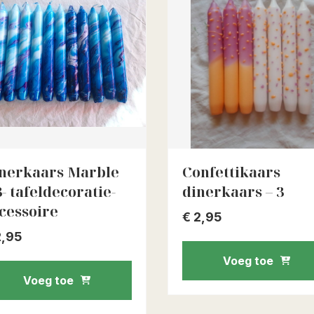
nerkaars Marble
Confettikaars
3- tafeldecoratie-
dinerkaars – 3
cessoire
€
2,95
,95
Voeg toe
Voeg toe