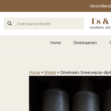
Verschillen
Home
Dinerkaarsen
Home
»
Winkel
»
Dinerkaars Sneeuwpop-dip