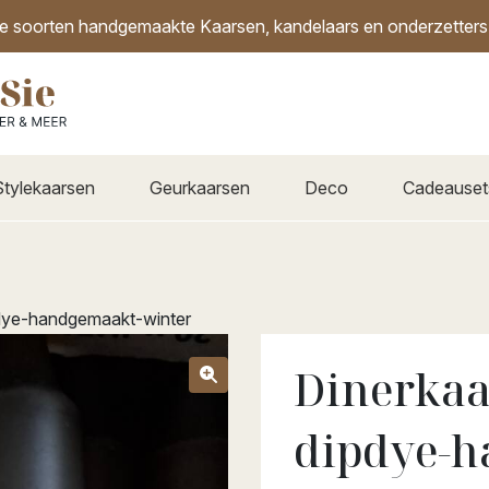
de soorten handgemaakte Kaarsen, kandelaars en onderzetters i
Stylekaarsen
Geurkaarsen
Deco
Cadeauset
dye-handgemaakt-winter
Dinerkaa
dipdye-h