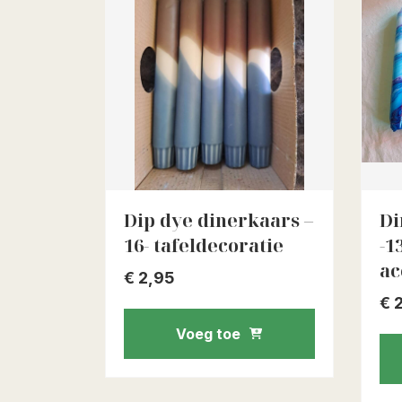
Dip dye dinerkaars –
Di
16- tafeldecoratie
-1
ac
€
2,95
€
2
Voeg toe