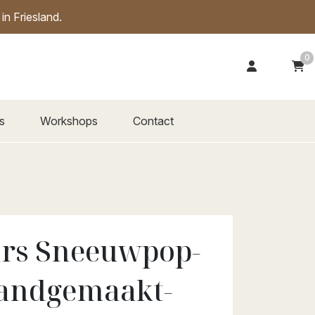
n Friesland.
0
s
Workshops
Contact
rs Sneeuwpop-
andgemaakt-