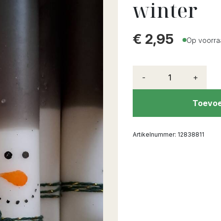
winter
€
2,95
Op voorra
-
+
Toevoe
Artikelnummer:
12838811