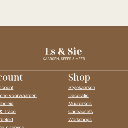
count
Shop
account
Stylekaarsen
ene voorwaarden
Decoratie
ebeleid
Muurcirkels
 & Trace
Cadeausets
beleid
Workshops
ie & service