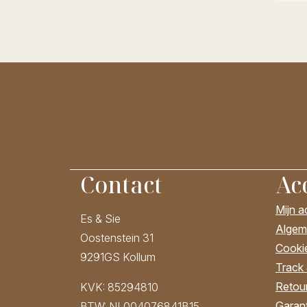
Contact
Ac
Mijn 
Es & Sie
Algem
Oostenstein 31
Cooki
9291GS Kollum
Track
Retour
KVK: 85294810
Garant
BTW: NL004076841B15