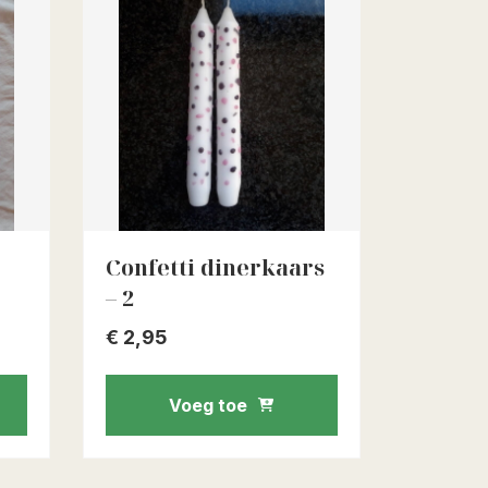
Confetti dinerkaars
– 2
€
2,95
Voeg toe