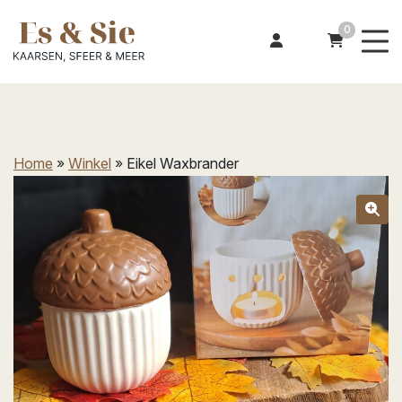
0
Home
»
Winkel
»
Eikel Waxbrander