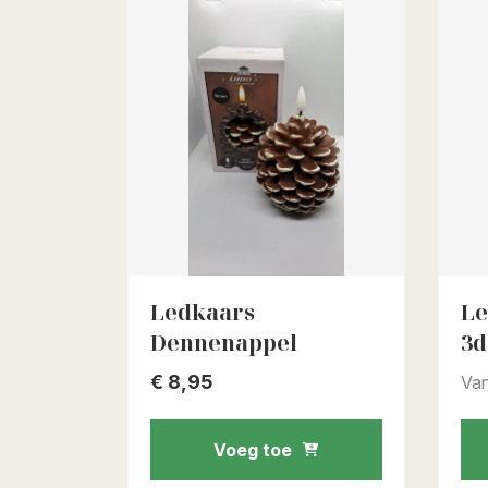
Ledkaars
Le
Dennenappel
3d
€
8,95
Va
Voeg toe