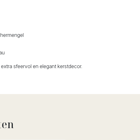
schermengel
eau
xtra sfeervol en elegant kerstdecor.
ten