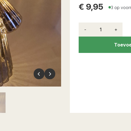
€
9,95
3 op voor
-
+
Toevoe