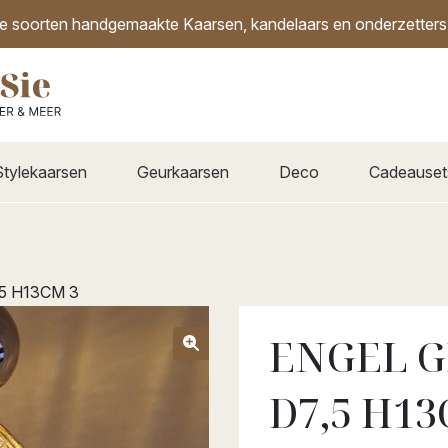
de soorten handgemaakte Kaarsen, kandelaars en onderzetters i
Stylekaarsen
Geurkaarsen
Deco
Cadeauset
5 H13CM 3
ENGEL G
D7,5 H13