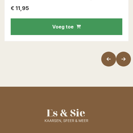
€
11,95
Voeg toe