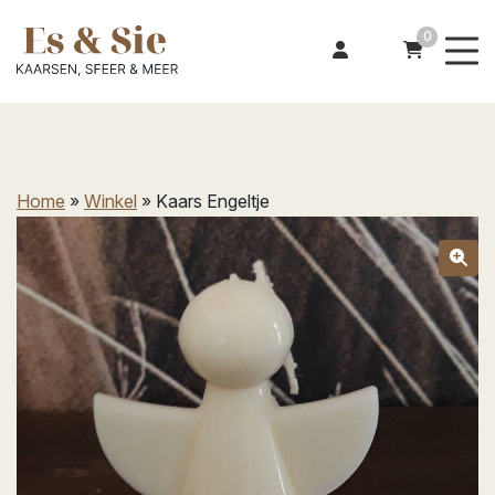
0
Home
»
Winkel
»
Kaars Engeltje