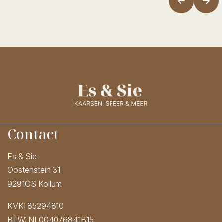
Contact
Es & Sie
Oostenstein 31
9291GS Kollum
KVK: 85294810
BTW: NL004076841B15