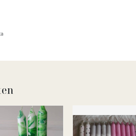
ta
ten