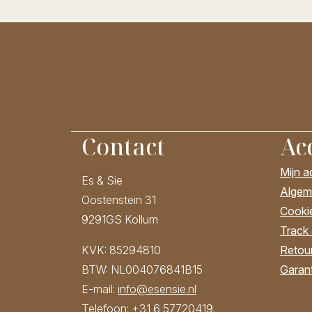
Contact
Ac
Mijn 
Es & Sie
Algem
Oostenstein 31
Cooki
9291GS Kollum
Track
Retour
KVK: 85294810
Garant
BTW: NL004076841B15
E-mail:
info@esensie.nl
Telefoon:
+31 6 57720419
.