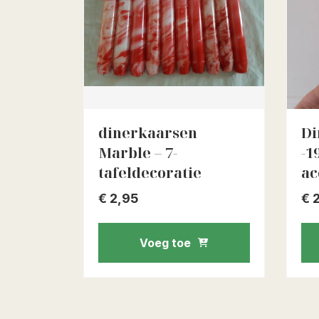
dinerkaarsen
Di
Marble – 7-
-1
tafeldecoratie
ac
€
2,95
€
2
Voeg toe