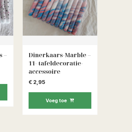
s –
Dinerkaars-Marble –
11- tafeldecoratie-
accessoire
€
2,95
Voeg toe