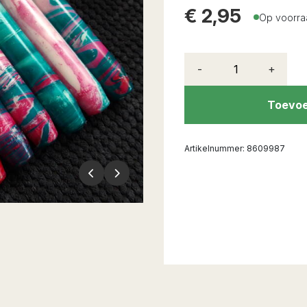
€
2,95
Op voorra
-
+
Toevoe
Artikelnummer:
8609987