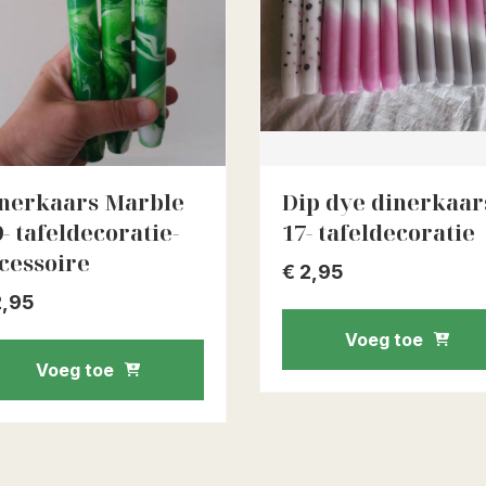
nerkaars Marble
Dip dye dinerkaar
9- tafeldecoratie-
17- tafeldecoratie
cessoire
€
2,95
,95
Voeg toe
Voeg toe