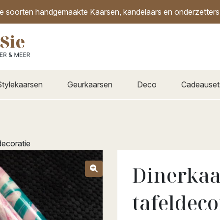
de soorten handgemaakte Kaarsen, kandelaars en onderzetters i
Stylekaarsen
Geurkaarsen
Deco
Cadeauset
decoratie
Dinerkaa
tafeldeco