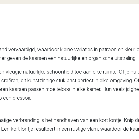
hand vervaardigd, waardoor kleine variaties in patroon en kleur
er geven de kaarsen een natuurlijke en organische uitstraling.
leugje natuurlijke schoonheid toe aan elke ruimte. Of je nu e
reëren, dit kunstzinnige stuk past perfect in elke omgeving. Of j
eren kaarsen passen moeiteloos in elke kamer. Hun veelzijdighe
p een dressoir.
atige verbranding is het handhaven van een kort lontje. Knip de
Een kort lontje resulteert in een rustige vlam, waardoor de kaars