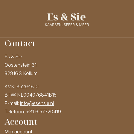
Contact
Es & Sie
Oostenstein 31
9291GS Kollum
KVK: 85294810
BTW: NL004076841B15
E-mail:
info@esensie.nl
Telefoon:
+31 6 57720419
.
Account
Mijn account