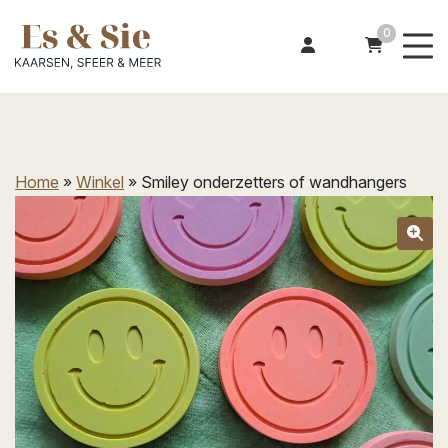
0
Home
»
Winkel
»
Smiley onderzetters of wandhangers