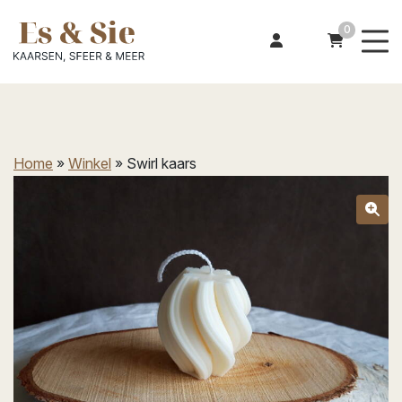
0
Home
»
Winkel
»
Swirl kaars