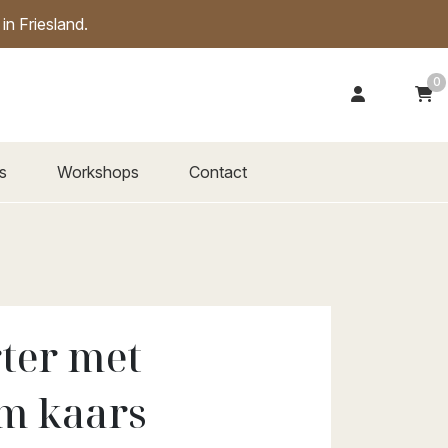
n Friesland.
0
s
Workshops
Contact
ter met
m kaars