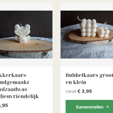
kkerkaars-
Bubbelkaars groo
ndgemaakt-
en klein
olzaadwas –
€
3,95
Vanaf
lieuvriendelijk
,95
Samenstellen