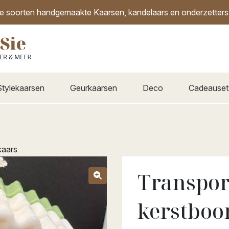
de soorten handgemaakte Kaarsen, kandelaars en onderzetters i
Stylekaarsen
Geurkaarsen
Deco
Cadeauset
kaars
Transpor
kerstboo