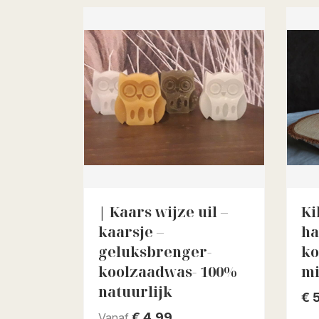
| Kaars wijze uil –
Ki
kaarsje –
ha
geluksbrenger-
ko
koolzaadwas- 100%
mi
natuurlijk
€
5
€
4,99
Vanaf