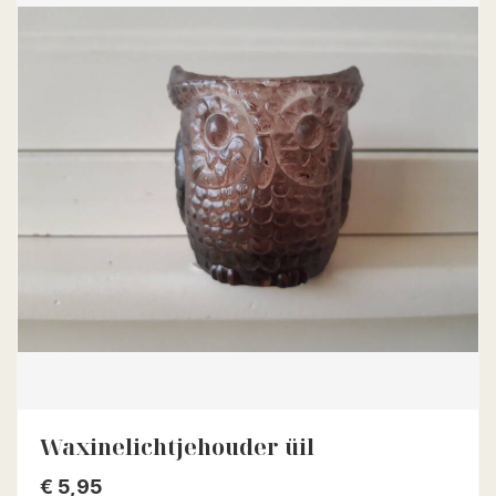
Waxinelichtjehouder üil
€
5,95