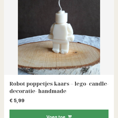
Robot poppetjes kaars – lego- candle-
decoratie- handmade
€
5,99
Voeg toe