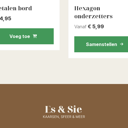
talen bord
Hexagon
onderzetters
4,95
€
5,99
Vanaf
Voeg toe
Samenstellen