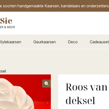
de soorten handgemaakte Kaarsen, kandelaars en onderzetters i
Stylekaarsen
Geurkaarsen
Deco
Cadeauset
ksel
Roos van
deksel