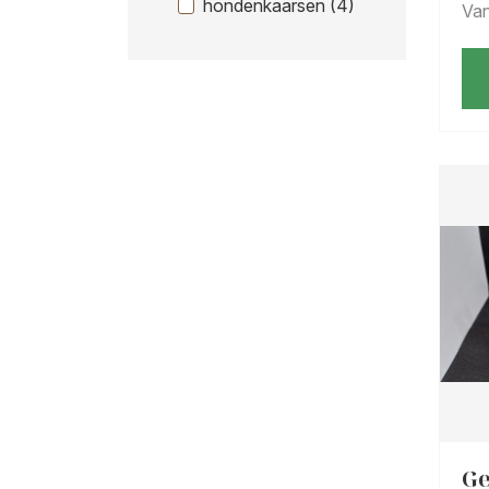
hondenkaarsen (4)
Va
Ge