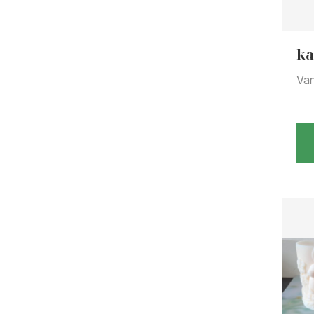
ka
Va