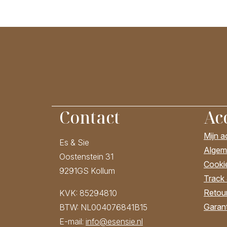
Contact
Ac
Mijn 
Es & Sie
Algem
Oostenstein 31
Cooki
9291GS Kollum
Track
Retour
KVK: 85294810
Garant
BTW: NL004076841B15
E-mail:
info@esensie.nl