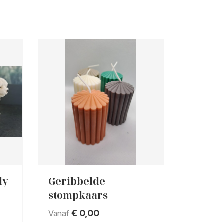
dy
Geribbelde
stompkaars
€
0,00
Vanaf