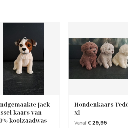
ndgemaakte Jack
Hondenkaars Ted
ssel kaars van
xl
0% koolzaadwas
€
29,95
Vanaf