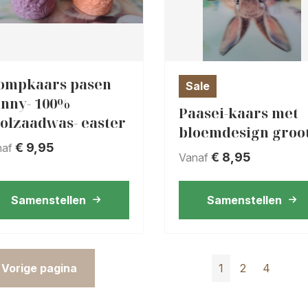
ompkaars pasen
Sale
nny- 100%
Paasei-kaars met
olzaadwas- easter
bloemdesign groo
€
9,95
naf
€
8,95
Vanaf
Samenstellen
Samenstellen
 Vorige pagina
1
2
4